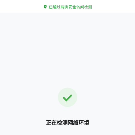
已通过网页安全访问检测
正在检测网络环境